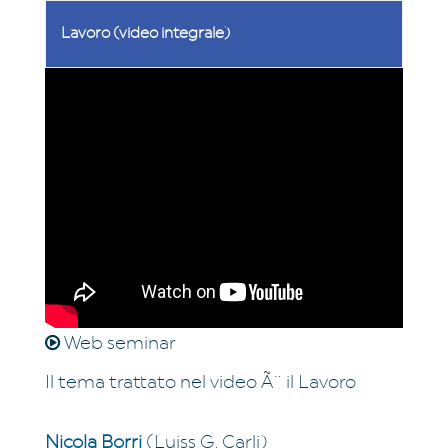
Lavoro (video integrale)
Web seminar
Il tema trattato nel video Ã¨ il Lavoro
Nicola Borri
(Luiss G. Carli)